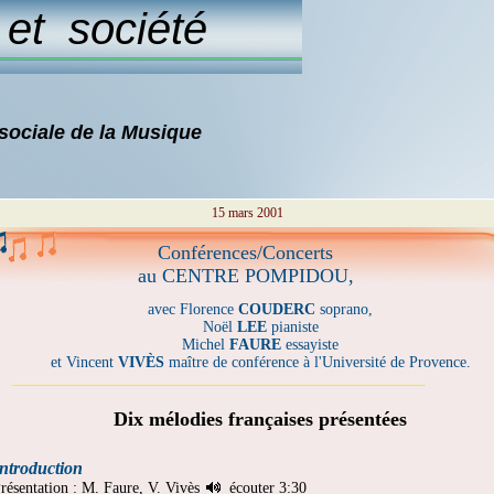
t société
 sociale de la Musique
15 mars 2001
Conférences/Concerts
au CENTRE POMPIDOU,
avec Florence
COUDERC
soprano,
Noël
LEE
pianiste
Michel
FAURE
essayiste
et Vincent
VIVÈS
maître de conférence à l'Université de Provence.
Dix mélodies françaises présentées
ntroduction
résentation : M. Faure, V. Vivès
écouter
3:30