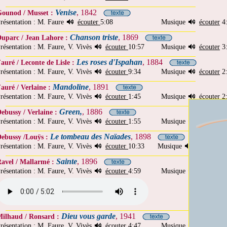
Venise
, 1842
ounod / Musset :
résentation : M. Faure
écouter
5:08
Musique
écouter
4
Chanson triste
, 1869
uparc / Jean Lahore :
résentation : M. Faure, V. Vivès
écouter
10:57
Musique
écouter
3
Les roses d'Ispahan
, 1884
auré / Leconte de Lisle :
résentation : M. Faure, V. Vivès
écouter
9:34
Musique
écouter
2
Mandoline
, 1891
auré / Verlaine :
résentation : M. Faure, V. Vivès
écouter
1:45
Musique
écouter
2
Green,
, 1886
ebussy / Verlaine :
résentation : M. Faure, V. Vivès
écouter
1:55
Musique
écouter
3
Le tombeau des Naïades
, 1898
ebussy /Louÿs :
résentation : M. Faure, V. Vivès
écouter
10:33
Musique
écouter
10
Sainte
, 1896
avel / Mallarmé :
résentation : M. Faure, V. Vivès
écouter
4:59
Musique
écouter
2
Dieu vous garde
, 1941
ilhaud / Ronsard :
résentation : M. Faure, V. Vivès
écouter
4:47
Musique
écouter
2