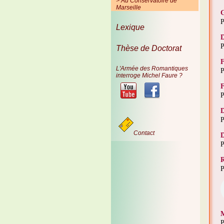
> Au Conservatoire de
Marseille
G
P
Lexique
D
P
Thèse de Doctorat
F
L'Armée des Romantiques
P
interroge Michel Faure ?
F
P
D
P
Contact
D
P
R
P
M
P