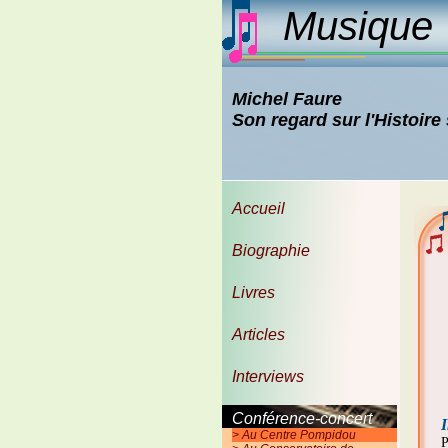
Musique e
Michel Faure
Son regard sur l'Histoire
Accueil
Biographie
Livres
Articles
Interviews
Conférence-concert
I
> Au Centre Pompidou
P