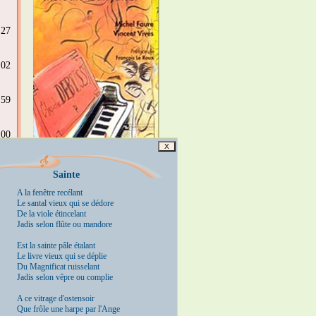
:27
:02
:59
:00
X
:36
Sainte
A la fenêtre recélant
Le santal vieux qui se dédore
:33
De la viole étincelant
Jadis selon flûte ou mandore
:23
Est la sainte pâle étalant
Le livre vieux qui se déplie
Du Magnificat ruisselant
Jadis selon vêpre ou complie
A ce vitrage d'ostensoir
Que frôle une harpe par l'Ange
:38