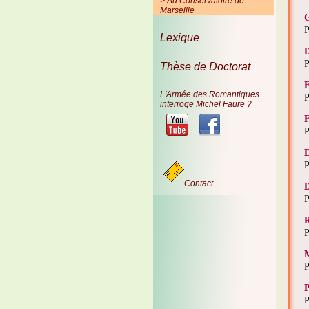
> Au Conservatoire de
Marseille
G
P
Lexique
D
P
Thèse de Doctorat
F
L'Armée des Romantiques
P
interroge Michel Faure ?
F
P
D
P
Contact
D
P
R
P
M
P
P
P