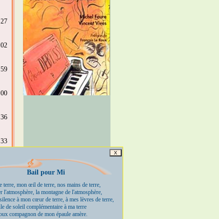
:27
:02
:59
:00
:36
:33
X
:23
Bail pour Mi
 terre, mon œil de terre, nos mains de terre,
:38
er l'atmosphère, la montagne de l'atmosphère,
silence à mon cœur de terre, à mes lèvres de terre,
ule de soleil complémentaire à ma terre
:06
 doux compagnon de mon épaule amère.