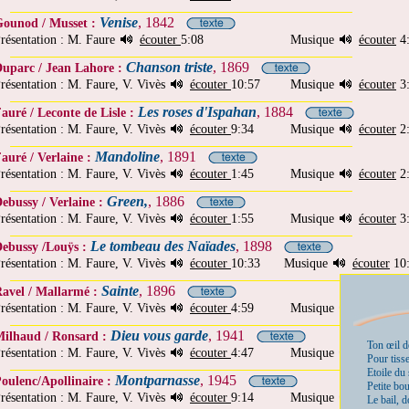
Venise
, 1842
ounod / Musset :
résentation : M. Faure
écouter
5:08
Musique
écouter
4
Chanson triste
, 1869
uparc / Jean Lahore :
résentation : M. Faure, V. Vivès
écouter
10:57
Musique
écouter
3
Les roses d'Ispahan
, 1884
auré / Leconte de Lisle :
résentation : M. Faure, V. Vivès
écouter
9:34
Musique
écouter
2
Mandoline
, 1891
auré / Verlaine :
résentation : M. Faure, V. Vivès
écouter
1:45
Musique
écouter
2
Green,
, 1886
ebussy / Verlaine :
résentation : M. Faure, V. Vivès
écouter
1:55
Musique
écouter
3
Le tombeau des Naïades
, 1898
ebussy /Louÿs :
résentation : M. Faure, V. Vivès
écouter
10:33
Musique
écouter
10
Sainte
, 1896
avel / Mallarmé :
résentation : M. Faure, V. Vivès
écouter
4:59
Musique
écouter
2
Dieu vous garde
, 1941
ilhaud / Ronsard :
Ton œil de
résentation : M. Faure, V. Vivès
écouter
4:47
Musique
écouter
2
Pour tiss
Etoile du 
Montparnasse
, 1945
oulenc/Apollinaire :
Petite bo
résentation : M. Faure, V. Vivès
écouter
9:14
Musique
écouter
3
Le bail,