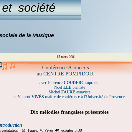
t société
 sociale de la Musique
15 mars 2001
Conférences/Concerts
au CENTRE POMPIDOU,
avec Florence
COUDERC
soprano,
Noël
LEE
pianiste
Michel
FAURE
essayiste
et Vincent
VIVÈS
maître de conférence à l'Université de Provence.
Dix mélodies françaises présentées
ntroduction
résentation : M. Faure, V. Vivès
écouter
3:30