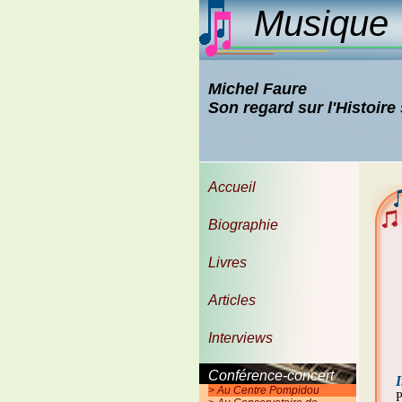
Musique e
Michel Faure
Son regard sur l'Histoire
Accueil
Biographie
Livres
Articles
Interviews
Conférence-concert
I
> Au Centre Pompidou
P