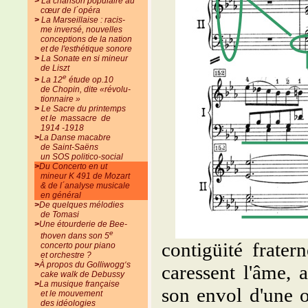
>
La chanson populaire au
cœur de l´opéra
>
La Marseillaise : racis-
me inversé, nouvelles
conceptions de la nation
et de l'esthétique sonore
>
La Sonate en si mineur
de Liszt
e
>
La 12
étude op.10
de Chopin, dite «révolu-
tionnaire »
>
Le Sacre du printemps
et le massacre de
1914 -1918
>
La Danse macabre
de Saint-Saëns
un SOS politico-social
>
Du Concerto en ut
mineur K 491 de Mozart
& de l´analyse musicale
en général
>
De quelques mélodies
de Tomasi
>
Une étourderie de Bee-
e
thoven dans son 5
contigüité frater
concerto pour piano
et orchestre ?
>
À propos du Golliwogg‘s
caressent l'âme, 
cake walk de Debussy
>
La musique française
son envol d'une o
et le mouvement
des idéologies