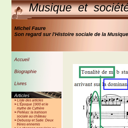
Musique et sociét
Michel Faure
Son regard sur l'Histoire sociale de la Musiqu
Accueil
Biographie
Livres
Articles
>
Liste des articles
>
L'Époque 1900 et le
mythe de Cythère
>
Pelléas: la trahison
sociale au château
>
Debussy et Satie: Deux
frères ennemis