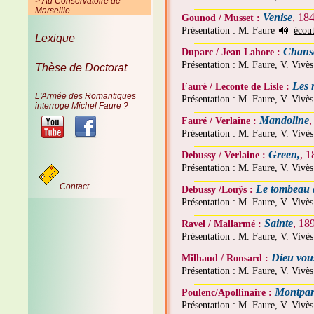
> Au Conservatoire de
Marseille
Venise
, 18
Gounod / Musset :
Présentation : M. Faure
écou
Lexique
Chanso
Duparc / Jean Lahore :
Présentation : M. Faure, V. Vivè
Thèse de Doctorat
Les 
Fauré / Leconte de Lisle :
L'Armée des Romantiques
Présentation : M. Faure, V. Vivè
interroge Michel Faure ?
Mandoline
Fauré / Verlaine :
Présentation : M. Faure, V. Vivè
Green,
, 
Debussy / Verlaine :
Présentation : M. Faure, V. Vivè
Contact
Le tombeau 
Debussy /Louÿs :
Présentation : M. Faure, V. Vivè
Sainte
, 18
Ravel / Mallarmé :
Présentation : M. Faure, V. Vivè
Dieu vou
Milhaud / Ronsard :
Présentation : M. Faure, V. Vivè
Montpar
Poulenc/Apollinaire :
Présentation : M. Faure, V. Vivè