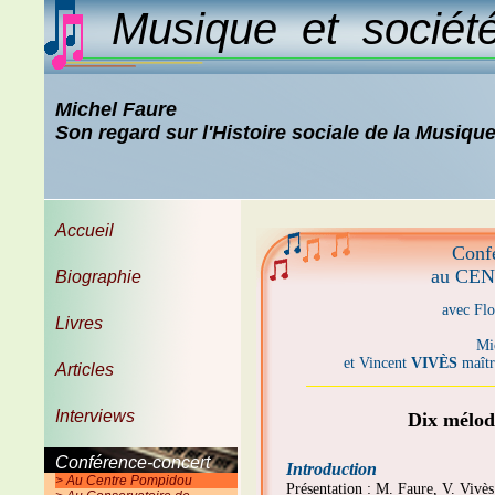
Musique et sociét
Michel Faure
Son regard sur l'Histoire sociale de la Musiqu
Accueil
Conf
au CE
Biographie
avec Fl
Livres
Mi
et Vincent
VIVÈS
maîtr
Articles
Interviews
Dix mélodi
Conférence-concert
Introduction
> Au Centre Pompidou
Présentation : M. Faure, V. Vivè